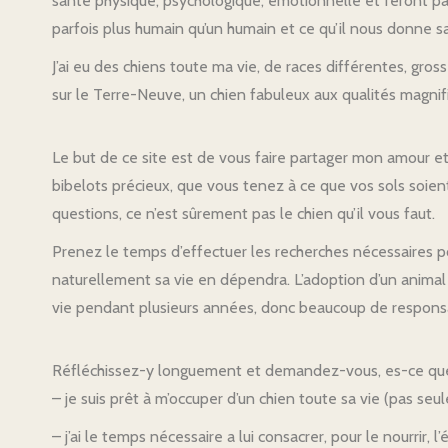
santé physique, psychologique, émotionnelle et feront pa
parfois plus humain qu’un humain et ce qu’il nous donne sa
J’ai eu des chiens toute ma vie, de races différentes, gros
sur le Terre-Neuve, un chien fabuleux aux qualités magnifi
Le but de ce site est de vous faire partager mon amour et 
bibelots précieux, que vous tenez à ce que vos sols soien
questions, ce n’est sûrement pas le chien qu’il vous faut.
Prenez le temps d’effectuer les recherches nécessaires po
naturellement sa vie en dépendra. L’adoption d’un animal n
vie pendant plusieurs années, donc beaucoup de responsa
Réfléchissez-y longuement et demandez-vous, es-ce que
– je suis prêt à m’occuper d’un chien toute sa vie (pas s
– j’ai le temps nécessaire a lui consacrer, pour le nourrir, l’