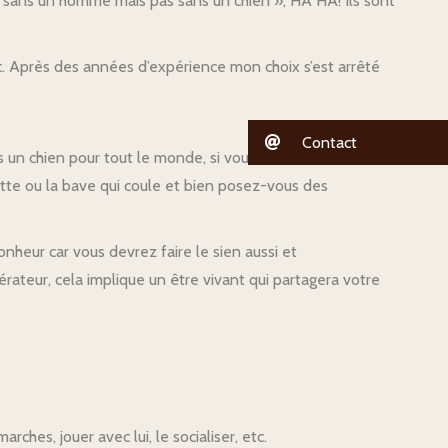
e sans un homme mais pas sans un chien », HA HA! Ils sont
 etc. Après des années d’expérience mon choix s’est arrêté
Contact
s un chien pour tout le monde, si vous collectionnez les
ette ou la bave qui coule et bien posez-vous des
nheur car vous devrez faire le sien aussi et
érateur, cela implique un être vivant qui partagera votre
arches, jouer avec lui, le socialiser, etc.