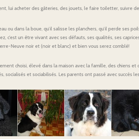
, lui acheter des gâteries, des jouets, le faire toiletter, suivre des 
l’eau ou dans la boue, qu’il salisse les planchers, qu’il perde ses poil
z, c’est un être vivant avec ses défauts, ses qualités, ses capric
 Terre-Neuve noir et (noir et blanc) et bien vous serez comblé!
ement choisi, élevé dans la maison avec la famille, des chiens e
és, socialisés et sociabilisés. Les parents ont passé avec succès