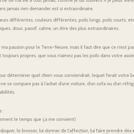
rtie de ma vie à tout jamais, comme je dis souvent « je peux vivr
ns jamais rien demander est si extraordinaire.
seurs différentes, couleurs différentes, poils longs, poils courts,
ques, doux, passif, calme, un être des plus extraordinaires.
ma passion pour le Terre-Neuve, mais il faut dire que ce n’est pa
t toujours propres, que vous n’aimez pas les poils dans votre assi
ur déterminer quel chien vous conviendrait, lequel ferait votre bo
e se compare pas à l’achat d’une voiture, d’un sofa ou d’un réfrig
bilités.
 :
eulement le temps que ça me convient)
éduquer, le brosser, lui donner de l’affection, lui faire prendre des m