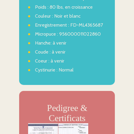
Poids : 80 lbs, en croissance
Couleur : Noir et blanc
Enregistrement : FD-ML4365687
Micropuce : 956000011022860
Hanche: à venir
Coude : à venir
Coeur : à venir
Cystinurie : Normal
Pedigree &
Certificats