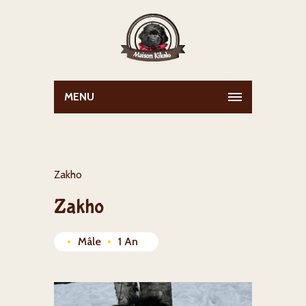
MENU
Zakho
Zakho
Mâle
1 An